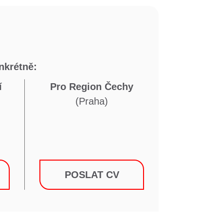
nkrétně:
í
Pro Region Čechy
(Praha)
POSLAT CV