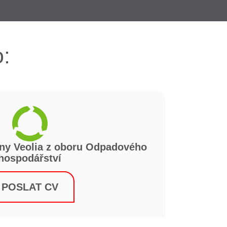
:
iny Veolia z oboru Odpadového
hospodářství
POSLAT CV