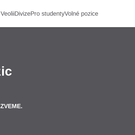
Veolii
Divize
Pro studenty
Volné pozice
ic
OZVEME.